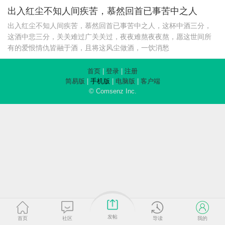
出入红尘不知人间疾苦，慕然回首已事苦中之人
出入红尘不知人间疾苦，慕然回首已事苦中之人，这杯中酒三分，
这酒中悲三分，关关难过广关关过，夜夜难熬夜夜熬，愿这世间所
有的爱恨情仇皆融于酒，且将这风尘做酒，一饮消愁
首页
|
登录
|
注册
简易版
|
手机版
|
电脑版
|
客户端
© Comsenz Inc.
发帖
首页
社区
导读
我的